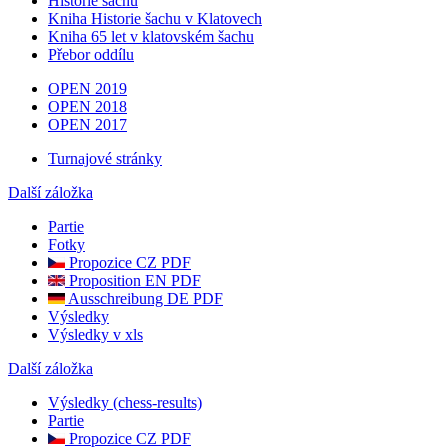
Historie šachu
Kniha Historie šachu v Klatovech
Kniha 65 let v klatovském šachu
Přebor oddílu
OPEN 2019
OPEN 2018
OPEN 2017
Turnajové stránky
Další záložka
Partie
Fotky
Propozice CZ PDF
Proposition EN PDF
Ausschreibung DE PDF
Výsledky
Výsledky v xls
Další záložka
Výsledky (chess-results)
Partie
Propozice CZ PDF