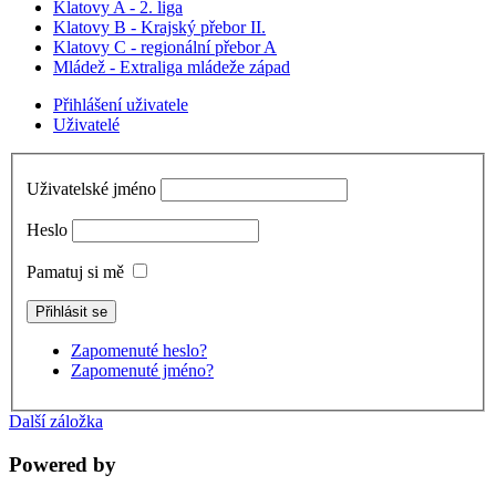
Klatovy A - 2. liga
Klatovy B - Krajský přebor II.
Klatovy C - regionální přebor A
Mládež - Extraliga mládeže západ
Přihlášení uživatele
Uživatelé
Uživatelské jméno
Heslo
Pamatuj si mě
Zapomenuté heslo?
Zapomenuté jméno?
Další záložka
Powered by