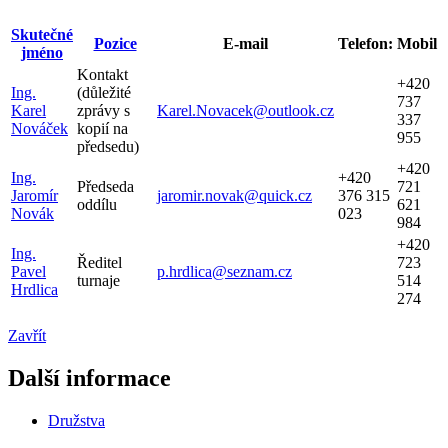
Skutečné
Pozice
E-mail
Telefon:
Mobil
jméno
Kontakt
+420
Ing.
(důležité
737
Karel
zprávy s
Karel.Novacek@outlook.cz
337
Nováček
kopií na
955
předsedu)
+420
Ing.
+420
Předseda
721
Jaromír
jaromir.novak@quick.cz
376 315
oddílu
621
Novák
023
984
+420
Ing.
Ředitel
723
Pavel
p.hrdlica@seznam.cz
turnaje
514
Hrdlica
274
Zavřít
Další informace
Družstva