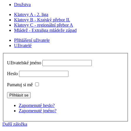
Družstva
Klatovy A - 2. liga
Klatovy B - Krajský přebor II.
Klatovy C - regionální přebor A
Mládež - Extraliga mládeže západ
Přihlášení uživatele
Uživatelé
Uživatelské jméno
Heslo
Pamatuj si mě
Zapomenuté heslo?
Zapomenuté jméno?
Další záložka