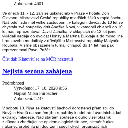
Zobrazení: 4601
Ve dnech 11. - 12. září se uskutečnilo v Praze v hotelu Don
Giovanni Mistrovství České republiky mladších žáků v rapid šachu.
Náš oddíl zde měl velké zastoupení, v kategorii děvčat do 10 let se
chystala své soupeřky drtit Anežka Nová, v kategorii chlapců do 10
let nás reprezentoval David Zahálka, v chlapcích do 12 let jsme
vkládali naděje do dvojčat Honzy a Martina Bukvaje a do mimo jiné
bronzového medailisty z dřívějšího Mistrovství republiky Matyáše
Roubala. V silně obsazeném turnaji chlapců do 14 let nás pak
reprezentoval Pavel Požár.
Číst dál: Klatovští se na MČR neztratili
Nejistá sezóna zahájena
Podrobnosti
Vytvořeno: 17. 10. 2020 9:56
Napsal Milan Fürbacher
Zobrazení: 5237
V sobotu 10. října se klatovští šachoví dorostenci přemístili do
Nových Hradů na samém jihu republiky k odehrání úvodních 4 kol
extraligy mládeže. Nad startem soutěže dlouho visel otazník
z důvodu zhoršující se epidemiologické situace, nicméně akce
nakonec proběhla při dodržení specifických organizačních