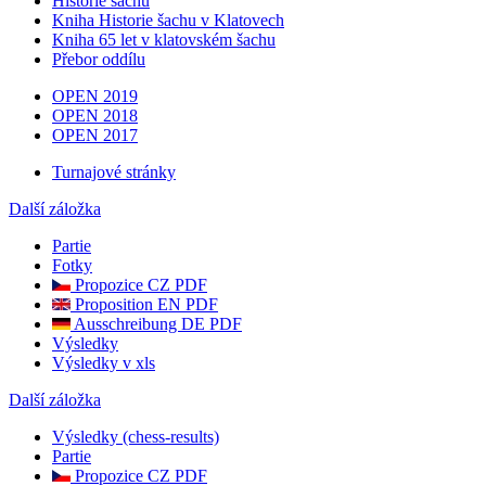
Historie šachu
Kniha Historie šachu v Klatovech
Kniha 65 let v klatovském šachu
Přebor oddílu
OPEN 2019
OPEN 2018
OPEN 2017
Turnajové stránky
Další záložka
Partie
Fotky
Propozice CZ PDF
Proposition EN PDF
Ausschreibung DE PDF
Výsledky
Výsledky v xls
Další záložka
Výsledky (chess-results)
Partie
Propozice CZ PDF