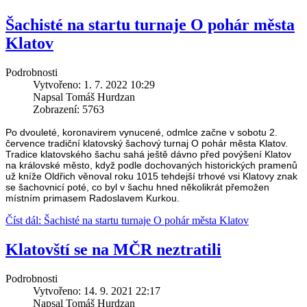
Šachisté na startu turnaje O pohár města
Klatov
Podrobnosti
Vytvořeno: 1. 7. 2022 10:29
Napsal Tomáš Hurdzan
Zobrazení: 5763
Po dvouleté, koronavirem vynucené, odmlce začne v sobotu 2.
července tradiční klatovský šachový turnaj O pohár města Klatov.
Tradice klatovského šachu sahá ještě dávno před povýšení Klatov
na královské město, když podle dochovaných historických pramenů
už kníže Oldřich věnoval roku 1015 tehdejší trhové vsi Klatovy znak
se šachovnicí poté, co byl v šachu hned několikrát přemožen
místním primasem Radoslavem Kurkou.
Číst dál: Šachisté na startu turnaje O pohár města Klatov
Klatovští se na MČR neztratili
Podrobnosti
Vytvořeno: 14. 9. 2021 22:17
Napsal Tomáš Hurdzan