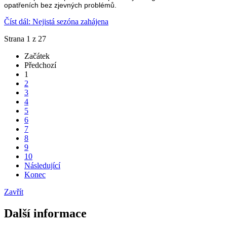
opatřeních bez zjevných problémů.
Číst dál: Nejistá sezóna zahájena
Strana 1 z 27
Začátek
Předchozí
1
2
3
4
5
6
7
8
9
10
Následující
Konec
Zavřít
Další informace