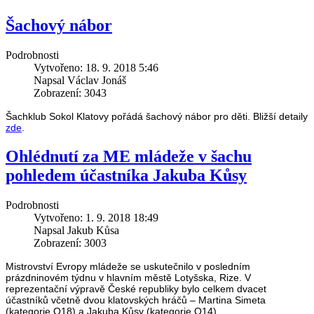
Šachový nábor
Podrobnosti
Vytvořeno: 18. 9. 2018 5:46
Napsal Václav Jonáš
Zobrazení: 3043
Šachklub Sokol Klatovy pořádá šachový nábor pro děti. Bližší detaily
zde
.
Ohlédnutí za ME mládeže v šachu
pohledem účastníka Jakuba Kůsy
Podrobnosti
Vytvořeno: 1. 9. 2018 18:49
Napsal Jakub Kůsa
Zobrazení: 3003
Mistrovství Evropy mládeže se uskutečnilo v posledním
prázdninovém týdnu v hlavním městě Lotyšska, Rize. V
reprezentační výpravě České republiky bylo celkem dvacet
účastníků včetně dvou klatovských hráčů – Martina Simeta
(kategorie O18) a Jakuba Kůsy (kategorie O14).