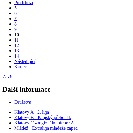
Předchozí
5
6
7
8
9
10
11
12
13
14
Následující
Konec
Zavřít
Další informace
Družstva
Klatovy A - 2. liga
Klatovy B - Krajský přebor II.
Klatovy C - regionální přebor A
Mládež - Extraliga mládeže západ