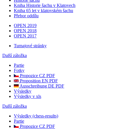
Historie šachu
Kniha Historie šachu v Klatovech
Kniha 65 let v klatovském šachu
Přebor oddílu
OPEN 2019
OPEN 2018
OPEN 2017
Turnajové stránky
Další záložka
Partie
Fotky
Propozice CZ PDF
Proposition EN PDF
Ausschreibung DE PDF
Výsledky
Výsledky v xls
Další záložka
Výsledky (chess-results)
Partie
Propozice CZ PDF