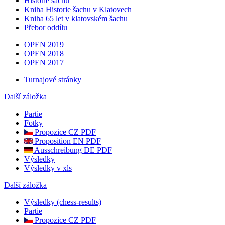
Historie šachu
Kniha Historie šachu v Klatovech
Kniha 65 let v klatovském šachu
Přebor oddílu
OPEN 2019
OPEN 2018
OPEN 2017
Turnajové stránky
Další záložka
Partie
Fotky
Propozice CZ PDF
Proposition EN PDF
Ausschreibung DE PDF
Výsledky
Výsledky v xls
Další záložka
Výsledky (chess-results)
Partie
Propozice CZ PDF