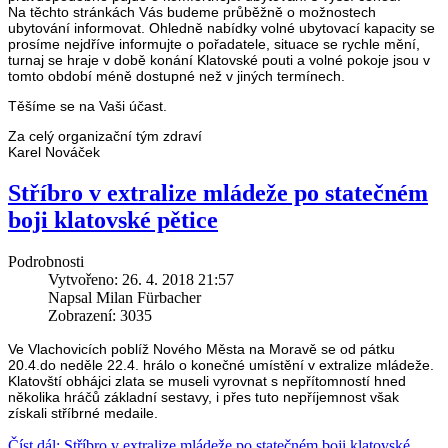
Na těchto stránkách Vás budeme průběžně o možnostech
ubytování informovat. Ohledně nabídky volné ubytovací kapacity se
prosíme nejdříve informujte o pořadatele, situace se rychle mění,
turnaj se hraje v době konání Klatovské pouti a volné pokoje jsou v
tomto období méně dostupné než v jiných termínech.
Těšíme se na Vaši účast.
Za celý organizační tým zdraví
Karel Nováček
Stříbro v extralize mládeže po statečném
boji klatovské pětice
Podrobnosti
Vytvořeno: 26. 4. 2018 21:57
Napsal Milan Fürbacher
Zobrazení: 3035
Ve Vlachovicích poblíž Nového Města na Moravě se od pátku
20.4.do neděle 22.4. hrálo o konečné umístění v extralize mládeže.
Klatovští obhájci zlata se museli vyrovnat s nepřítomností hned
několika hráčů základní sestavy, i přes tuto nepříjemnost však
získali stříbrné medaile.
Číst dál: Stříbro v extralize mládeže po statečném boji klatovské