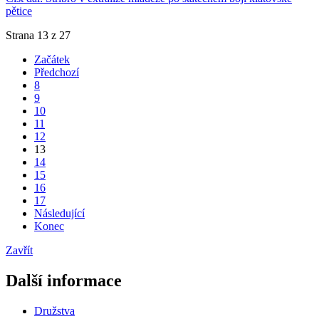
pětice
Strana 13 z 27
Začátek
Předchozí
8
9
10
11
12
13
14
15
16
17
Následující
Konec
Zavřít
Další informace
Družstva