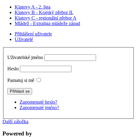
Klatovy A - 2. liga
Klatovy B - Krajský přebor II.
Klatovy C - regionální přebor A
Mládež - Extraliga mládeže západ
Přihlášení uživatele
Uživatelé
Uživatelské jméno
Heslo
Pamatuj si mě
Zapomenuté heslo?
Zapomenuté jméno?
Další záložka
Powered by