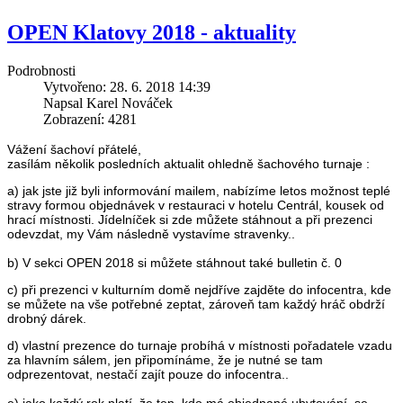
OPEN Klatovy 2018 - aktuality
Podrobnosti
Vytvořeno: 28. 6. 2018 14:39
Napsal Karel Nováček
Zobrazení: 4281
Vážení šachoví přátelé,
zasílám několik posledních aktualit ohledně šachového turnaje :
a) jak jste již byli informování mailem, nabízíme letos možnost teplé
stravy formou objednávek v restauraci v hotelu Centrál, kousek od
hrací místnosti. Jídelníček si zde můžete stáhnout a při prezenci
odevzdat, my Vám následně vystavíme stravenky..
b) V sekci OPEN 2018 si můžete stáhnout také bulletin č. 0
c) při prezenci v kulturním domě nejdříve zajděte do infocentra, kde
se můžete na vše potřebné zeptat, zároveň tam každý hráč obdrží
drobný dárek.
d) vlastní prezence do turnaje probíhá v místnosti pořadatele vzadu
za hlavním sálem, jen připomínáme, že je nutné se tam
odprezentovat, nestačí zajít pouze do infocentra..
e) jako každý rok platí, že ten, kdo má objednané ubytování, se