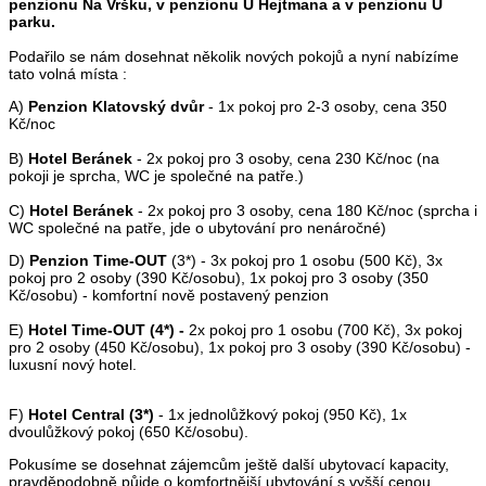
penzionu Na Vršku, v penzionu U Hejtmana a v penzionu U
parku.
Podařilo se nám dosehnat několik nových pokojů a nyní nabízíme
tato volná místa :
A)
Penzion Klatovský dvůr
- 1x pokoj pro 2-3 osoby, cena 350
Kč/noc
B)
Hotel Beránek
- 2x pokoj pro 3 osoby, cena 230 Kč/noc (na
pokoji je sprcha, WC je společné na patře.)
C)
Hotel Beránek
- 2x pokoj pro 3 osoby, cena 180 Kč/noc (sprcha i
WC společné na patře, jde o ubytování pro nenáročné)
D)
Penzion Time-OUT
(3*) - 3x pokoj pro 1 osobu (500 Kč), 3x
pokoj pro 2 osoby (390 Kč/osobu), 1x pokoj pro 3 osoby (350
Kč/osobu) - komfortní nově postavený penzion
E)
Hotel Time-OUT (4*) -
2x pokoj pro 1 osobu (700 Kč), 3x pokoj
pro 2 osoby (450 Kč/osobu), 1x pokoj pro 3 osoby (390 Kč/osobu) -
luxusní nový hotel.
F)
Hotel Central (3*)
- 1x jednolůžkový pokoj (950 Kč), 1x
dvoulůžkový pokoj (650 Kč/osobu).
Pokusíme se dosehnat zájemcům ještě další ubytovací kapacity,
pravděpodobně půjde o komfortnější ubytování s vyšší cenou.