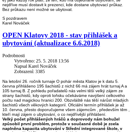
nejdříve musí dostavit k prezenci, kde dostane ubytovací průkaz.
Bez průkazu není možné se ubytovat.
S pozdravem
Karel Nováček
OPEN Klatovy 2018 - stav přihlášek a
ubytování (aktualizace 6.6.2018)
Podrobnosti
Vytvořeno: 25. 5. 2018 13:56
Napsal Karel Nováček
Zobrazení: 3385
Na letošní 26. ročník turnaje O pohár města Klatov je k datu 5.
června přihlášeno 195 šachistů z nichž 66 má zájem hrát turnaj A a
105 turnaj B. Z pohledu pořadatelů nás velmi těší velký zájem ze
strany šachistů, kdy oproti loňsku očekáváme navýšení celkového
počtu nad magickou hranici 200. Obzvláště nás těší nárůst mladých
šachistů všech věkových kategorií. Oficiální termín přihlášek je až
10. června, přesto doporučujeme všem zájemcům , především těm ,
kteří mají zájem o ubytování, o co nejdřívější přihlášení.
Velký počet přihlášených hráčů a doprovody nám bohužel
způsobil první problém, protože v současné době je zcela
naplněna kapacita ubytování v Střední integrované škole, v